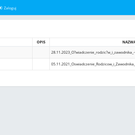
Zaloguj
OPIS
NAZWA
28.11.2023_O?wiadczenie_rodzic?w_i_zawodnika_
05.11.2021_Oswiadczenie_Rodzicow_i_Zawodnika